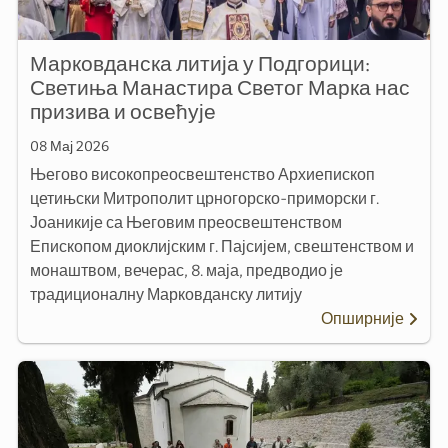
Марковданска литија у Подгорици:
Светиња Манастира Светог Марка нас
призива и освећује
08 Мај 2026
Његово високопреосвештенство Архиепископ
цетињски Митрополит црногорско-приморски г.
Јоаникије са Његовим преосвештенством
Епископом диоклијским г. Пајсијем, свештенством и
монаштвом, вечерас, 8. маја, предводио је
традиционалну Марковданску литију
Опширније