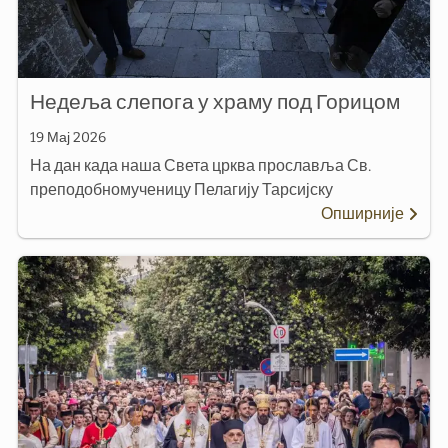
Недеља слепога у храму под Горицом
19 Мај 2026
На дан када наша Света црква прославља Св.
преподобномученицу Пелагију Тарсијску
Опширније