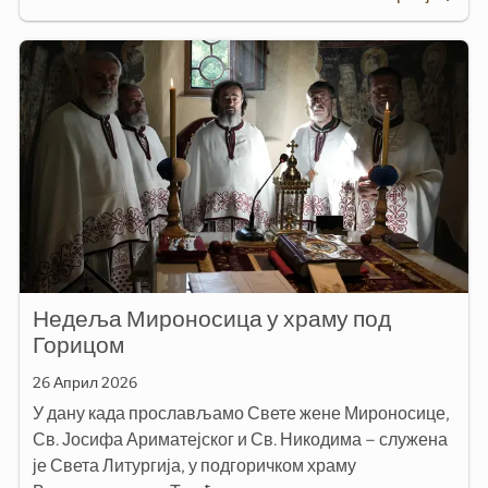
Недеља Мироносица у храму под
Горицом
26 Април 2026
У дану када прослављамо Свете жене Мироносице,
Св. Јосифа Ариматејског и Св. Никодима – служена
је Света Литургија, у подгоричком храму