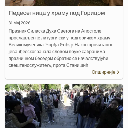
Педесетница у храму под Горицом
31 Мај 2026
Празник Силаска Духа Светога на Апостоле
прослављен је литургијски у подгоричком храму
Великомученика Ђорђа.&nbsp;Након прочитаног
јеванђелског зачала словом поуке сабранима
празничном беседом обратио се началствујући
свештенослужитељ, прота Станишић
Опширније