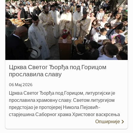
Црква Светог Ђорђа под Горицом
прославила славу
06 Мај 2026
Црква Светог Ђорђа под Горицом, литургијски је
прославила храмовну славу. Светом литургијом
предстојао је протојереј Никола Пејовић-
старјешина Саборног храма Христовог васкрсења
Опширније