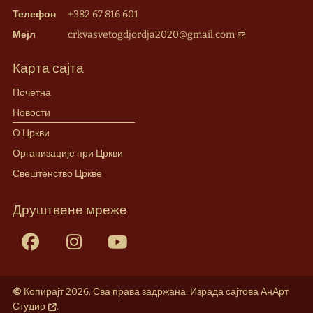
Телефон
+382 67 816 601
Мејл
crkvasvetogdjordja2020@gmail.com
Карта сајта
Почетна
Новости
О Цркви
Организације при Цркви
Свештенство Цркве
Друштвене мреже
Facebook
Instagram
Youtube
©
Копирајт 2026. Сва права задржана.
Израда сајтова АнАрт
Студио
.