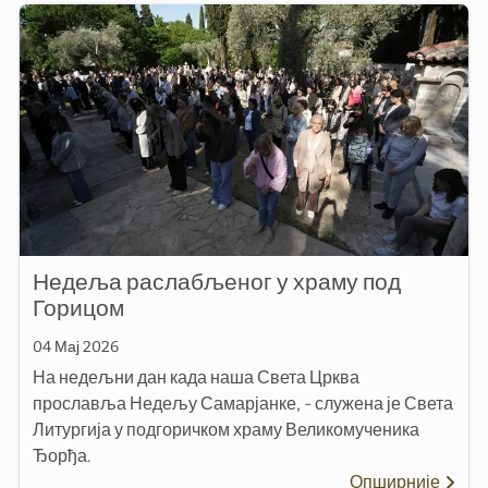
Недеља раслабљеног у храму под
Горицом
04 Мај 2026
На недељни дан када наша Света Црква
прославља Недељу Самарјанке, - служена је Света
Литургија у подгоричком храму Великомученика
Ђорђа.
Опширније