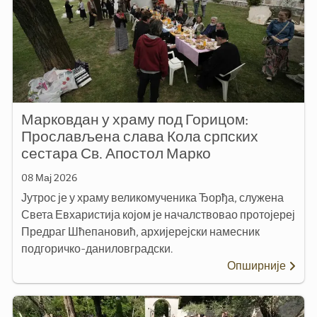
Марковдан у храму под Горицом:
Прослављена слава Кола српских
сестара Св. Апостол Марко
08 Мај 2026
Јутрос је у храму великомученика Ђорђа, служена
Света Евхаристија којом је началствовао протојереј
Предраг Шћепановић, архијерејски намесник
подгоричко-даниловградски.
Опширније