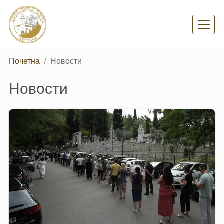
Skip
to
main
content
Почетна
Новости
Новости