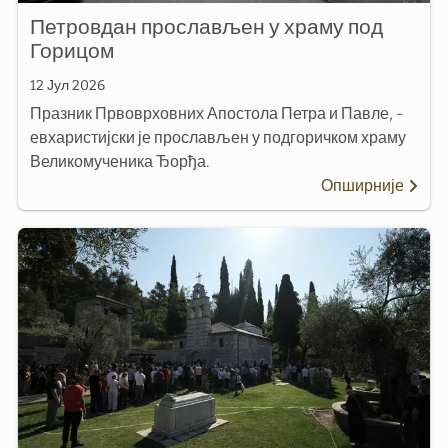
Петровдан прослављен у храму под
Горицом
12 Јул 2026
Празник Првоврховних Апостола Петра и Павле, -
евхаристијски је прослављен у подгоричком храму
Великомученика Ђорђа.
Опширније