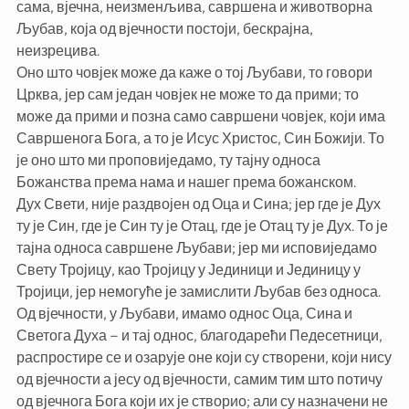
сама, вјечна, неизменљива, савршена и животворна
Љубав, која од вјечности постоји, бескрајна,
неизрецива.
Оно што човјек може да каже о тој Љубави, то говори
Црква, јер сам један човјек не може то да прими; то
може да прими и позна само савршени човјек, који има
Савршенога Бога, а то је Исус Христос, Син Божији. То
је оно што ми проповиједамо, ту тајну односа
Божанства према нама и нашег према божанском.
Дух Свети, није раздвојен од Оца и Сина; јер где је Дух
ту је Син, где је Син ту је Отац, где је Отац ту је Дух. То је
тајна односа савршене Љубави; јер ми исповиједамо
Свету Тројицу, као Тројицу у Јединици и Јединицу у
Тројици, јер немогуће је замислити Љубав без односа.
Од вјечности, у Љубави, имамо однос Оца, Сина и
Светога Духа – и тај однос, благодарећи Педесетници,
распростире се и озарује оне који су створени, који нису
од вјечности а јесу од вјечности, самим тим што потичу
од вјечнога Бога који их је створио; али су назначени не