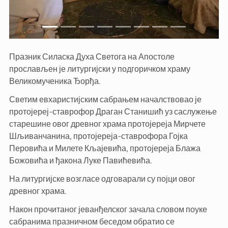
Празник Силаска Духа Светога на Апостоле
прослављен је литургијски у подгоричком храму
Великомученика Ђорђа.
Светим евхаристијским сабрањем началствовао је
протојереј-ставрофор Драган Станишић уз саслужење
старешине овог древног храма протојереја Мирчете
Шљиванчанина, протојереја-ставрофора Гојка
Перовића и Милете Кљајевића, протојереја Блажа
Божовића и ђакона Луке Павићевића.
На литургијске возгласе одговарали су појци овог
древног храма.
Након прочитаног јеванђелског зачала словом поуке
сабранима празничном беседом обратио се