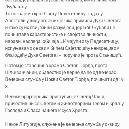
Љубављу.
То познајемо кроз Свету Педесетницу, када су
Апостоли у виду огњених језика примили Духа Светога,
и како су их сви језици разумјели, јер Бог Љубави не
поништава карактеристике и својства личности,
нарави, наслеђа, обичаја …Имајући ову Педесетницу,
испуњавамо се свим бићем Свјетлошћу неизрецивом,
благодаћу Духа Светога! – поручио је прота Станишић.
Потом је старешина храма Светог Ђорђа, прота
Шљиванчанин, обавестио је верне да ће од вечерас
Вечерња служба у Цркви Светог Ђорђа, почињати од 19
х.
Велики број верника приступио је Светој Чаши,
причестивши се Светим и Животворним Телом и Крвљу
Господа и Спаса нашега Исуса Христа.
Након Литургије, служена је вечерња служба у оквиру