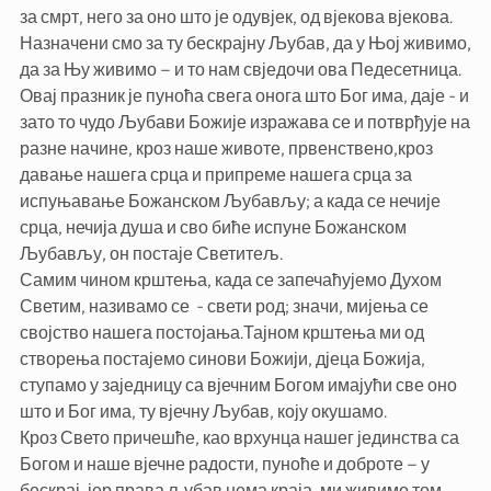
за смрт, него за оно што је одувјек, од вјекова вјекова.
Назначени смо за ту бескрајну Љубав, да у Њој живимо,
да за Њу живимо – и то нам свједочи ова Педесетница.
Овај празник је пуноћа свега онога што Бог има, даје - и
зато то чудо Љубави Божије изражава се и потврђује на
разне начине, кроз наше животе, првенствено,кроз
давање нашега срца и припреме нашега срца за
испуњавање Божанском Љубављу; а када се нечије
срца, нечија душа и сво биће испуне Божанском
Љубављу, он постаје Светитељ.
Самим чином крштења, када се запечаћујемо Духом
Светим, називамо се - свети род; значи, мијења се
својство нашега постојања.Тајном крштења ми од
створења постајемо синови Божији, дјеца Божија,
ступамо у заједницу са вјечним Богом имајући све оно
што и Бог има, ту вјечну Љубав, коју окушамо.
Кроз Свето причешће, као врхунца нашег јединства са
Богом и наше вјечне радости, пуноће и доброте – у
бескрај, јер права љубав нема краја, ми живимо том