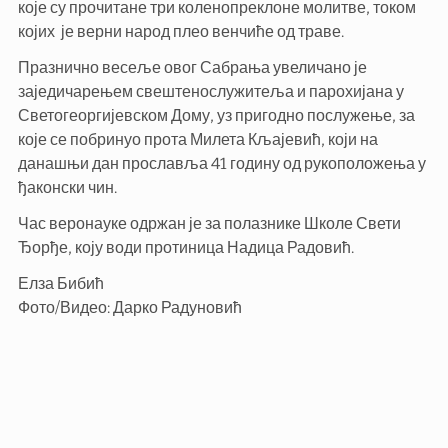
које су прочитане три коленопреклоне молитве, током
којих је верни народ плео венчиће од траве.
Празнично весеље овог Сабрања увеличано је
заједичарењем свештенослужитеља и парохијана у
Светогеоргијевском Дому, уз пригодно послужење, за
које се побринуо прота Милета Кљајевић, који на
данашњи дан прославља 41 годину од рукоположења у
ђаконски чин.
Час веронауке одржан је за полазнике Школе Свети
Ђорђе, коју води протиница Надица Радовић.
Елза Бибић
Фото/Видео: Дарко Радуновић