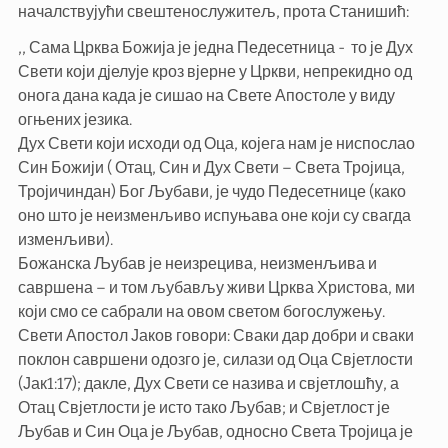
началствујући свештенослужитељ, прота Станишић:
,, Сама Црква Божија је једна Педесетница - то је Дух
Свети који дјелује кроз вјерне у Цркви, непрекидно од
онога дана када је сишао на Свете Апостоле у виду
огњених језика.
Дух Свети који исходи од Оца, којега нам је ниспослао
Син Божији ( Отац, Син и Дух Свети – Света Тројица,
Тројичиндан) Бог Љубави, је чудо Педесетнице (како
оно што је неизменљиво испуњава оне који су свагда
изменљиви).
Божанска Љубав је неизрецива, неизменљива и
савршена – и том љубављу живи Црква Христова, ми
који смо се сабрали на овом светом богослужењу.
Свети Апостол Јаков говори: Сваки дар добри и сваки
поклон савршени одозго је, силази од Оца Свјетлости
(Јак1:17); дакле, Дух Свети се назива и свјетлошћу, а
Отац Свјетлости је исто тако Љубав; и Свјетлост је
Љубав и Син Оца је Љубав, односно Света Тројица је