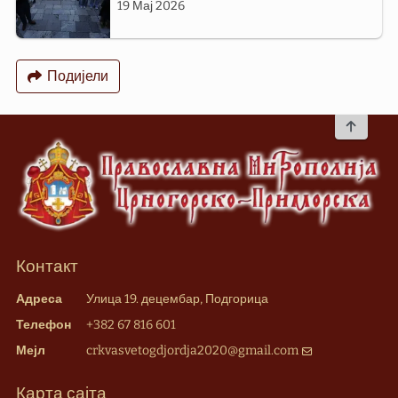
19 Мај 2026
Подијели
To top
Контакт
Адреса
Улица 19. децембар, Подгорица
Телефон
+382 67 816 601
Мејл
crkvasvetogdjordja2020@gmail.com
Карта сајта