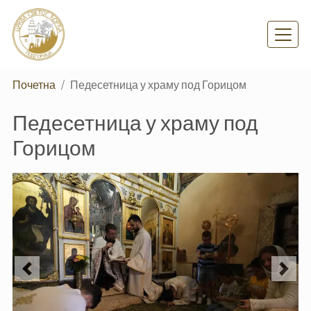
Skip
to
main
content
Почетна
Педесетница у храму под Горицом
Педесетница у храму под
Горицом
Previous
Next