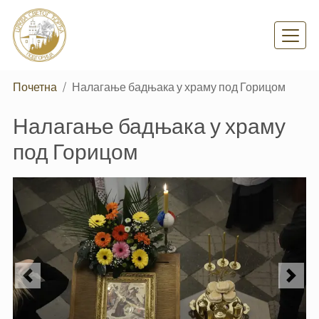
Skip
to
main
content
Почетна
Налагање бадњака у храму под Горицом
Налагање бадњака у храму
под Горицом
Previous
Next