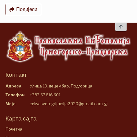
Подијели
To top
Контакт
Адреса
Улица 19. децембар, Подгорица
Телефон
+382 67 816 601
Мејл
crkvasvetogdjordja2020@gmail.com
Карта сајта
Почетна